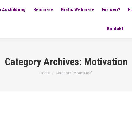
 Ausbildung
Seminare
Gratis Webinare
Für wen?
F
Kontakt
Category Archives:
Motivation
You are here:
Home
Category "Motivation"