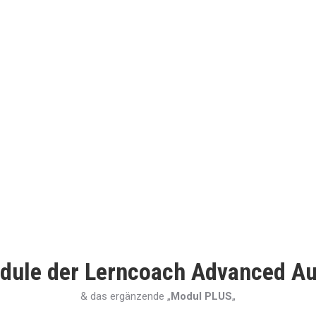
dule der Lerncoach Advanced A
& das ergänzende „
Modul PLUS
„