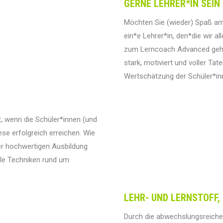
GERNE LEHRER*IN SEIN
Möchten Sie (wieder) Spaß am 
ein*e Lehrer*in, den*die wir a
zum Lerncoach Advanced geht e
stark, motiviert und voller T
Wertschätzung der Schüler*inn
ht, wenn die Schüler*innen (und
se erfolgreich erreichen. Wie
 der hochwertigen Ausbildung
ele Techniken rund um
LEHR- UND LERNSTOFF
Durch die abwechslungsreiche 