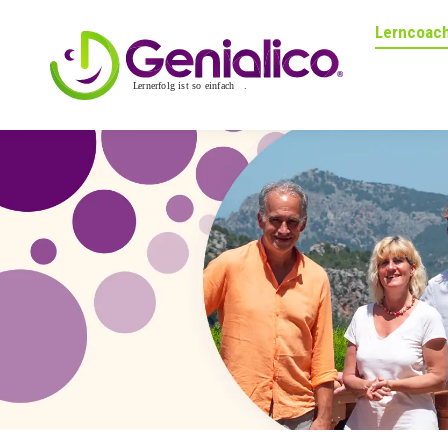
Lerncoach