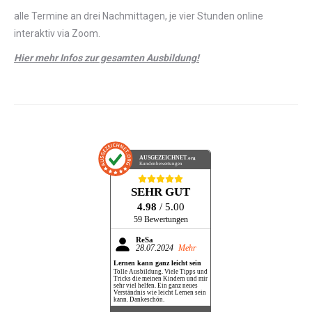
alle Termine an drei Nachmittagen, je vier Stunden online
interaktiv via Zoom.
Hier mehr Infos zur gesamten Ausbildung!
AUSGEZEICHNET
.org
Kundenbewertungen
SEHR GUT
4.98
/ 5.00
59 Bewertungen
ReSa
28.07.2024
Mehr
Lernen kann ganz leicht sein
Tolle Ausbildung. Viele Tipps und
Tricks die meinen Kindern und mir
sehr viel helfen. Ein ganz neues
Verständnis wie leicht Lernen sein
kann. Dankeschön.