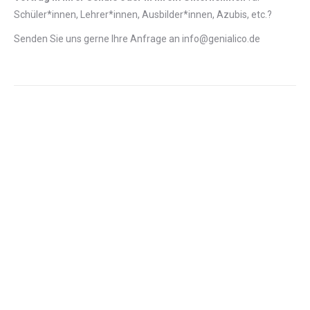
Schüler*innen, Lehrer*innen, Ausbilder*innen, Azubis, etc.?
Senden Sie uns gerne Ihre Anfrage an info@genialico.de
AUSGEZEICHNET.ORG