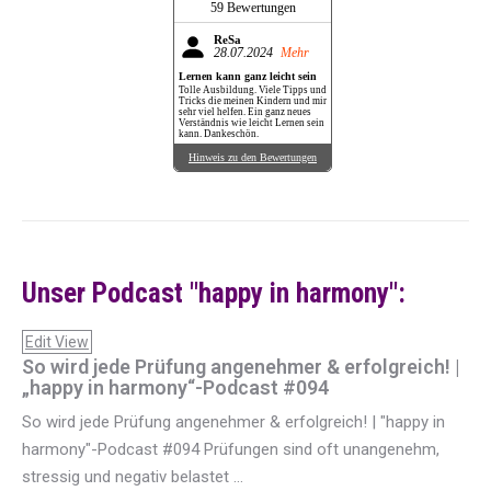
59 Bewertungen
ReSa
28.07.2024
Mehr
Lernen kann ganz leicht sein
Tolle Ausbildung. Viele Tipps und
Tricks die meinen Kindern und mir
sehr viel helfen. Ein ganz neues
Verständnis wie leicht Lernen sein
kann. Dankeschön.
Hinweis zu den Bewertungen
Unser Podcast "happy in harmony":
Edit View
So wird jede Prüfung angenehmer & erfolgreich! |
„happy in harmony“-Podcast #094
So wird jede Prüfung angenehmer & erfolgreich! | "happy in
harmony"-Podcast #094 Prüfungen sind oft unangenehm,
stressig und negativ belastet ...