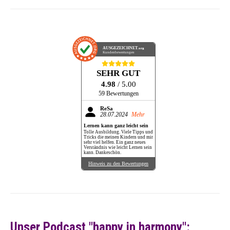
AUSGEZEICHNET
.org
Kundenbewertungen
SEHR GUT
4.98
/ 5.00
59 Bewertungen
ReSa
28.07.2024
Mehr
Lernen kann ganz leicht sein
Tolle Ausbildung. Viele Tipps und
Tricks die meinen Kindern und mir
sehr viel helfen. Ein ganz neues
Verständnis wie leicht Lernen sein
kann. Dankeschön.
Hinweis zu den Bewertungen
Unser Podcast "happy in harmony":