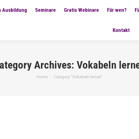
 Ausbildung
Seminare
Gratis Webinare
Für wen?
F
Kontakt
ategory Archives:
Vokabeln lern
You are here:
Home
Category "Vokabeln lernen"