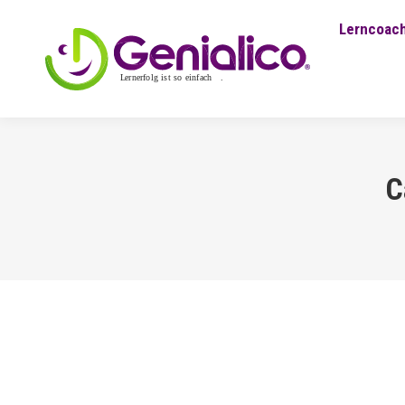
Lerncoach
C