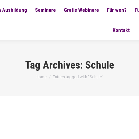
 Ausbildung
Seminare
Gratis Webinare
Für wen?
F
Kontakt
Tag Archives:
Schule
You are here:
Home
Entries tagged with "Schule"