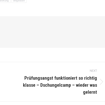
wortung
vergessen
NEXT
Prüfungsangst funktioniert so richtig
klasse – Dschungelcamp – wieder was
Next
post:
gelernt