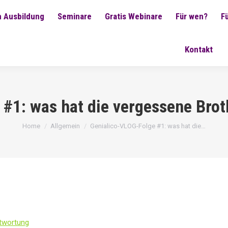
 Ausbildung
Seminare
Gratis Webinare
Für wen?
F
Kontakt
#1: was hat die vergessene Brot
You are here:
Home
Allgemein
Genialico-VLOG-Folge #1: was hat die…
ntwortung