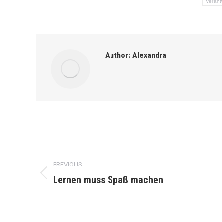
Verant
Author:
Alexandra
Post
navigation
PREVIOUS
Lernen muss Spaß machen
Previous
post: