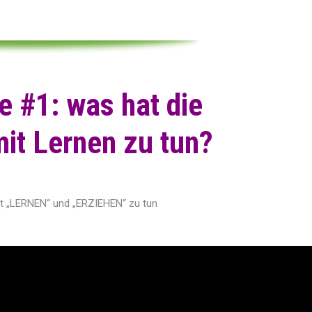
 #1: was hat die
it Lernen zu tun?
mit „LERNEN“ und „ERZIEHEN“ zu tun