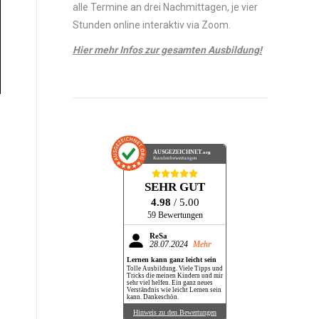
alle Termine an drei Nachmittagen, je vier
Stunden online interaktiv via Zoom.
Hier mehr Infos zur gesamten Ausbildung!
AUSGEZEICHNET
.org
Kundenbewertungen
SEHR GUT
4.98
/ 5.00
59 Bewertungen
ReSa
28.07.2024
Mehr
Lernen kann ganz leicht sein
Tolle Ausbildung. Viele Tipps und
Tricks die meinen Kindern und mir
sehr viel helfen. Ein ganz neues
Verständnis wie leicht Lernen sein
kann. Dankeschön.
Hinweis zu den Bewertungen