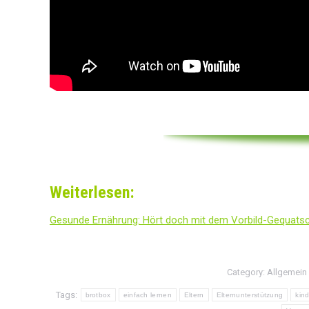
Weiterlesen:
Gesunde Ernährung: Hört doch mit dem Vorbild-Gequatsc
Category:
Allgemein
Tags:
brotbox
einfach lernen
Eltern
Elternunterstützung
kin