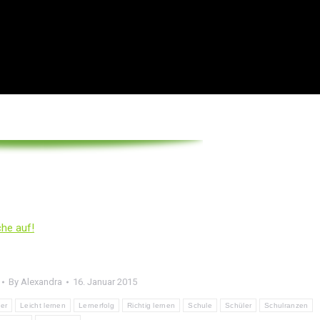
he auf!
By
Alexandra
16. Januar 2015
der
Leicht lernen
Lernerfolg
Richtig lernen
Schule
Schüler
Schulranzen