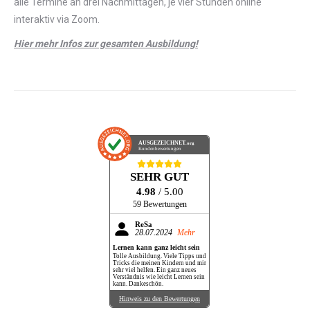
alle Termine an drei Nachmittagen, je vier Stunden online
interaktiv via Zoom.
Hier mehr Infos zur gesamten Ausbildung!
AUSGEZEICHNET
.org
Kundenbewertungen
SEHR GUT
4.98
/ 5.00
59 Bewertungen
ReSa
28.07.2024
Mehr
Lernen kann ganz leicht sein
Tolle Ausbildung. Viele Tipps und
Tricks die meinen Kindern und mir
sehr viel helfen. Ein ganz neues
Verständnis wie leicht Lernen sein
kann. Dankeschön.
Hinweis zu den Bewertungen