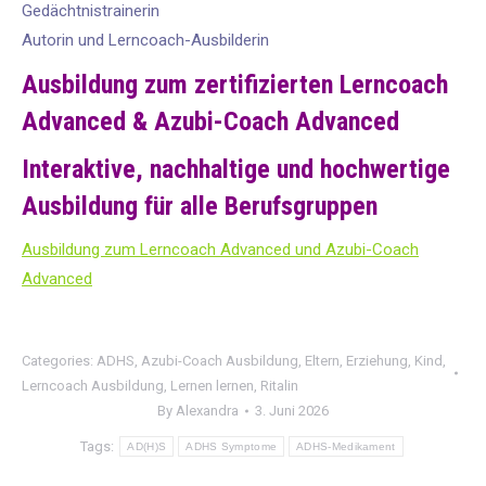
Gedächtnistrainerin
Autorin und Lerncoach-Ausbilderin
Ausbildung zum zertifizierten Lerncoach
Advanced & Azubi-Coach Advanced
Interaktive, nachhaltige und hochwertige
Ausbildung für alle Berufsgruppen
Ausbildung zum Lerncoach Advanced und Azubi-Coach
Advanced
Categories:
ADHS
,
Azubi-Coach Ausbildung
,
Eltern
,
Erziehung
,
Kind
,
Lerncoach Ausbildung
,
Lernen lernen
,
Ritalin
By
Alexandra
3. Juni 2026
Tags:
AD(H)S
ADHS Symptome
ADHS-Medikament