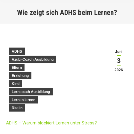
Wie zeigt sich ADHS beim Lernen?
You are here:
ADHS
Juni
3
Azubi-Coach Ausbildung
Eltern
2026
Erziehung
Kind
Lerncoach Ausbildung
Lernen lernen
Ritalin
ADHS – Warum blockiert Lernen unter Stress?