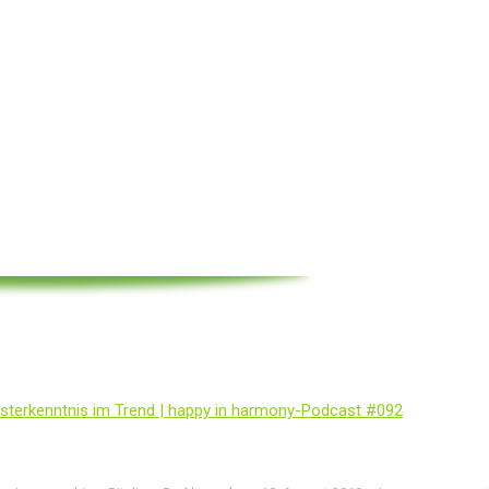
sterkenntnis im Trend | happy in harmony-Podcast #092