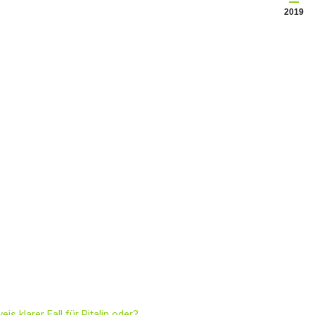
2019
s klarer Fall für Ritalin oder?