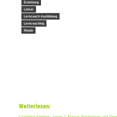
Erziehung
Lehrer
Lerncoach Ausbildung
Lerncoaching
Ritalin
Weiterlesen:
Coaching-Erlebnis: Junge: 1. Klasse Nachsitzen und Verwei