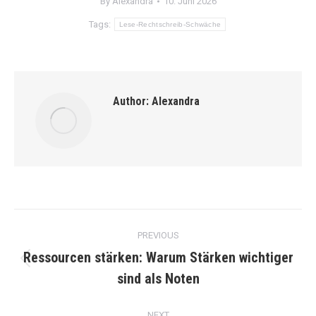
By
Alexandra
10. Juni 2026
Tags:
Lese-Rechtschreib-Schwäche
Author:
Alexandra
Post
PREVIOUS
navigation
Ressourcen stärken: Warum Stärken wichtiger
Previous
sind als Noten
post:
NEXT