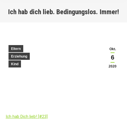
Ich hab dich lieb. Bedingungslos. Immer!
You are here:
Eltern
Okt.
6
Erziehung
Kind
2020
Ich hab Dich lieb! [#23]