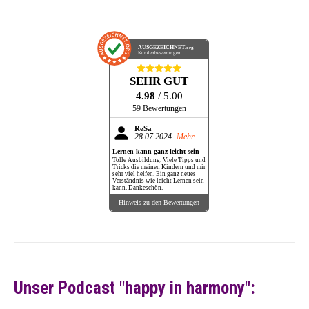
AUSGEZEICHNET
.org
Kundenbewertungen
SEHR GUT
4.98
/ 5.00
59 Bewertungen
ReSa
28.07.2024
Mehr
Lernen kann ganz leicht sein
Tolle Ausbildung. Viele Tipps und
Tricks die meinen Kindern und mir
sehr viel helfen. Ein ganz neues
Verständnis wie leicht Lernen sein
kann. Dankeschön.
Hinweis zu den Bewertungen
Unser Podcast "happy in harmony":