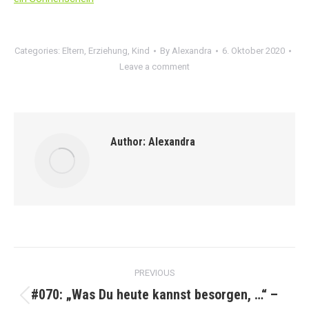
Categories:
Eltern
,
Erziehung
,
Kind
By
Alexandra
6. Oktober 2020
Leave a comment
Author:
Alexandra
Post
PREVIOUS
navigation
#070: „Was Du heute kannst besorgen, …“ –
Previous