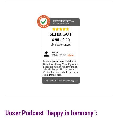
AUSGEZEICHNET
.org
Kundenbewertungen
SEHR GUT
4.98
/ 5.00
59 Bewertungen
ReSa
28.07.2024
Mehr
Lernen kann ganz leicht sein
Tolle Ausbildung. Viele Tipps und
Tricks die meinen Kindern und mir
sehr viel helfen. Ein ganz neues
Verständnis wie leicht Lernen sein
kann. Dankeschön.
Hinweis zu den Bewertungen
Unser Podcast "happy in harmony":