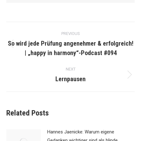
Post
PREVIOUS
navigation
So wird jede Prüfung angenehmer & erfolgreich!
Previous
| „happy in harmony“-Podcast #094
post:
NEXT
Lernpausen
Next
post:
Related Posts
Hannes Jaenicke: Warum eigene
Gedanken wichtiger sind als blinde