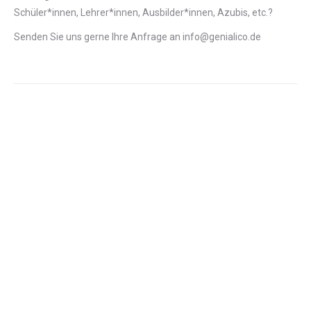
Schüler*innen, Lehrer*innen, Ausbilder*innen, Azubis, etc.?
Senden Sie uns gerne Ihre Anfrage an info@genialico.de
AUSGEZEICHNET.ORG