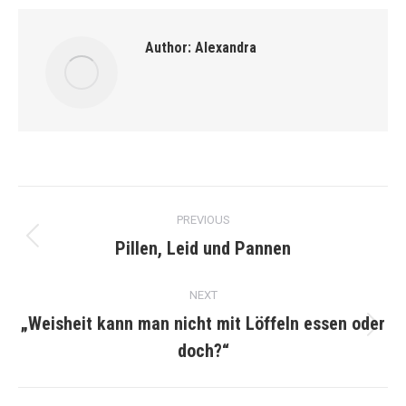
Author:
Alexandra
Post
PREVIOUS
navigation
Pillen, Leid und Pannen
Previous
post:
NEXT
„Weisheit kann man nicht mit Löffeln essen oder
Next
doch?“
post: