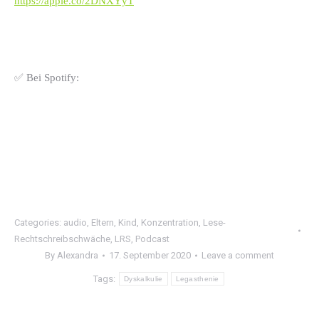
https://apple.co/2DNXYyT
✅ Bei Spotify:
Categories:
audio
,
Eltern
,
Kind
,
Konzentration
,
Lese-
Rechtschreibschwäche
,
LRS
,
Podcast
By
Alexandra
17. September 2020
Leave a comment
Tags:
Dyskalkulie
Legasthenie