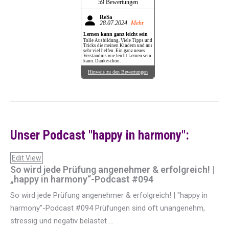
59 Bewertungen
ReSa
28.07.2024
Mehr
Lernen kann ganz leicht sein
Tolle Ausbildung. Viele Tipps und
Tricks die meinen Kindern und mir
sehr viel helfen. Ein ganz neues
Verständnis wie leicht Lernen sein
kann. Dankeschön.
Hinweis zu den Bewertungen
Unser Podcast "happy in harmony":
Edit View
So wird jede Prüfung angenehmer & erfolgreich! |
„happy in harmony“-Podcast #094
So wird jede Prüfung angenehmer & erfolgreich! | "happy in
harmony"-Podcast #094 Prüfungen sind oft unangenehm,
stressig und negativ belastet ...