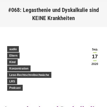
#068: Legasthenie und Dyskalkulie sind
KEINE Krankheiten
You are here:
audio
Sep.
17
Eltern
Kind
2020
Konzentration
Lese-Rechtschreibschwäche
LRS
Podcast