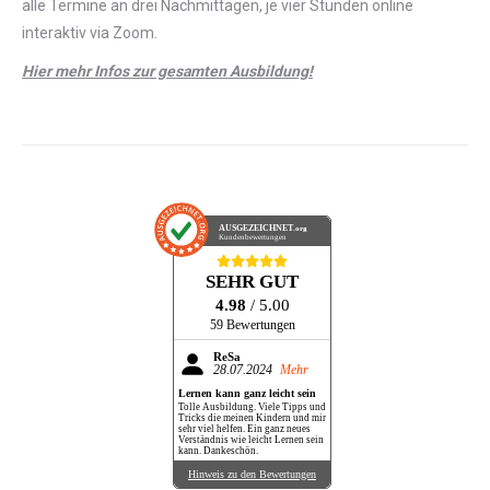
alle Termine an drei Nachmittagen, je vier Stunden online
interaktiv via Zoom.
Hier mehr Infos zur gesamten Ausbildung!
AUSGEZEICHNET
.org
Kundenbewertungen
SEHR GUT
4.98
/ 5.00
59 Bewertungen
ReSa
28.07.2024
Mehr
Lernen kann ganz leicht sein
Tolle Ausbildung. Viele Tipps und
Tricks die meinen Kindern und mir
sehr viel helfen. Ein ganz neues
Verständnis wie leicht Lernen sein
kann. Dankeschön.
Hinweis zu den Bewertungen