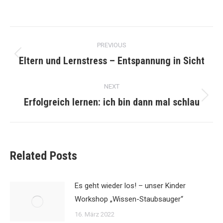
Post
PREVIOUS
navigation
Eltern und Lernstress – Entspannung in Sicht
Previous
post:
NEXT
Erfolgreich lernen: ich bin dann mal schlau
Next
post:
Related Posts
Es geht wieder los! – unser Kinder
Workshop „Wissen-Staubsauger“
16. März 2022