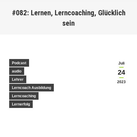
#082: Lernen, Lerncoaching, Glücklich
sein
You are here:
Podcast
Juli
24
audio
Lehrer
2023
Lerncoach Ausbildung
Lerncoaching
Lernerfolg