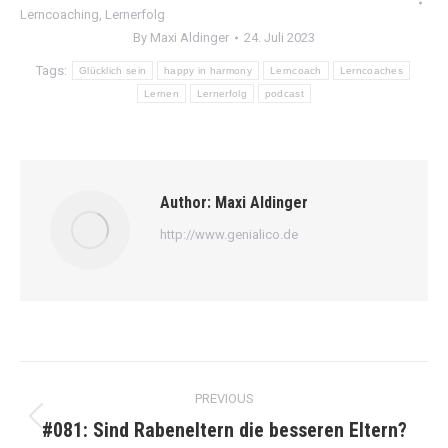
Lerncoaching
,
Lernerfolg
By
Maxi Aldinger
24. Juli 2023
Tags:
Glücklich sein
happy in harmony
Lerncoach
Lerncoaches
Lernen
Lernerfolg
podcast
Author:
Maxi Aldinger
http://www.genialico.de
Post
PREVIOUS
navigation
#081: Sind Rabeneltern die besseren Eltern?
Previous