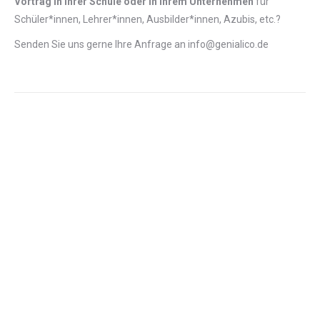
Vortrag in Ihrer Schule oder in Ihrem Unternehmen
für
Schüler*innen, Lehrer*innen, Ausbilder*innen, Azubis, etc.?
Senden Sie uns gerne Ihre Anfrage an info@genialico.de
AUSGEZEICHNET.ORG