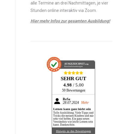
alle Termine an drei Nachmittagen, je vier
Stunden online interaktiv via Zoom.
Hier mehr Infos zur gesamten Ausbildung!
AUSGEZEICHNET
.org
Kundenbewertungen
SEHR GUT
4.98
/ 5.00
59 Bewertungen
ReSa
28.07.2024
Mehr
Lernen kann ganz leicht sein
Tolle Ausbildung. Viele Tipps und
Tricks die meinen Kindern und mir
sehr viel helfen. Ein ganz neues
Verständnis wie leicht Lernen sein
kann. Dankeschön.
Hinweis zu den Bewertungen