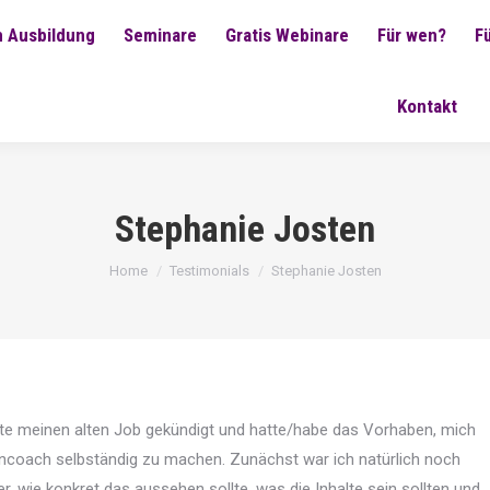
 Ausbildung
Seminare
Gratis Webinare
Für wen?
F
Kontakt
Stephanie Josten
You are here:
Home
Testimonials
Stephanie Josten
tte meinen alten Job gekündigt und hatte/habe das Vorhaben, mich
rncoach selbständig zu machen. Zunächst war ich natürlich noch
r, wie konkret das aussehen sollte, was die Inhalte sein sollten und