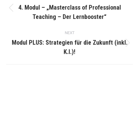
navigation
4. Modul – „Masterclass of Professional
Previous
Teaching – Der Lernbooster“
project:
NEXT
Modul PLUS: Strategien für die Zukunft (inkl.
Next
K.I.)!
project:
AUSGEZEICHNET.ORG