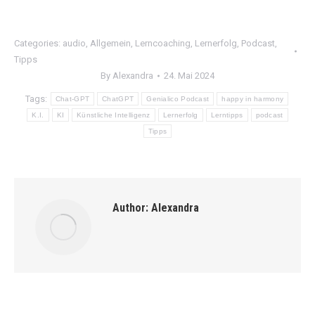
Categories:
audio
,
Allgemein
,
Lerncoaching
,
Lernerfolg
,
Podcast
,
Tipps
By
Alexandra
24. Mai 2024
Tags:
Chat-GPT
ChatGPT
Genialico Podcast
happy in harmony
K.I.
KI
Künstliche Intelligenz
Lernerfolg
Lerntipps
podcast
Tipps
Author:
Alexandra