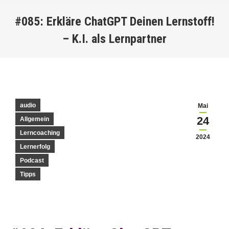
#085: Erkläre ChatGPT Deinen Lernstoff!
– K.I. als Lernpartner
You are here:
audio
Mai
24
Allgemein
Lerncoaching
2024
Lernerfolg
Podcast
Tipps