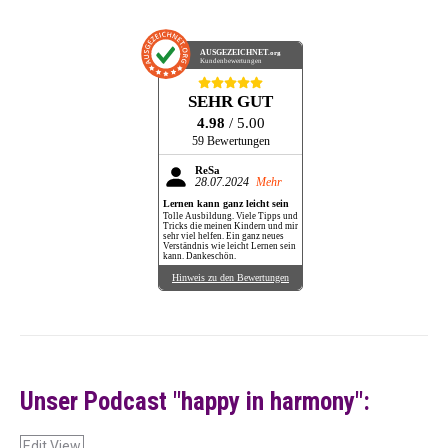
AUSGEZEICHNET
.org
Kundenbewertungen
SEHR GUT
4.98
/ 5.00
59 Bewertungen
ReSa
28.07.2024
Mehr
Lernen kann ganz leicht sein
Tolle Ausbildung. Viele Tipps und
Tricks die meinen Kindern und mir
sehr viel helfen. Ein ganz neues
Verständnis wie leicht Lernen sein
kann. Dankeschön.
Hinweis zu den Bewertungen
Unser Podcast "happy in harmony":
Edit View