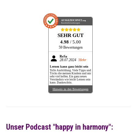
AUSGEZEICHNET
.org
Kundenbewertungen
SEHR GUT
4.98
/ 5.00
59 Bewertungen
ReSa
28.07.2024
Mehr
Lernen kann ganz leicht sein
Tolle Ausbildung. Viele Tipps und
Tricks die meinen Kindern und mir
sehr viel helfen. Ein ganz neues
Verständnis wie leicht Lernen sein
kann. Dankeschön.
Hinweis zu den Bewertungen
Unser Podcast "happy in harmony":