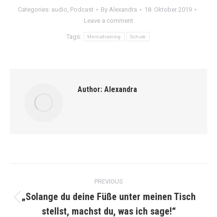
Categories:
audio
,
Podcast
By
Alexandra
18. Oktober 2019
Leave a comment
Tags:
Mentaltraining
Schule
Author:
Alexandra
Post
PREVIOUS
navigation
„Solange du deine Füße unter meinen Tisch
Previous
stellst, machst du, was ich sage!“
post: