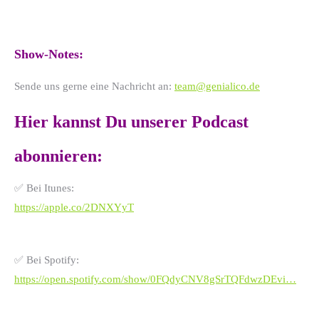
Show-Notes:
Sende uns gerne eine Nachricht an:
team@genialico.de
Hier kannst Du unserer Podcast
abonnieren:
✅
Bei Itunes:
https://apple.co/2DNXYyT
✅
Bei Spotify:
https://open.spotify.com/show/0FQdyCNV8gSrTQFdwzDEvi…