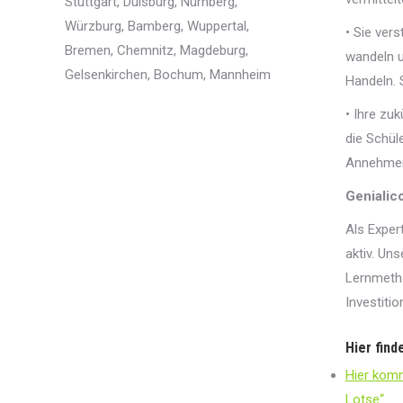
Stuttgart, Duisburg, Nürnberg,
Würzburg, Bamberg, Wuppertal,
• Sie ver
Bremen, Chemnitz, Magdeburg,
wandeln u
Gelsenkirchen, Bochum, Mannheim
Handeln. 
• Ihre zu
die Schül
Annehmen
Genialico
Als Exper
aktiv.
Unse
Lernmetho
Investitio
Hier find
Hier kom
Lotse“