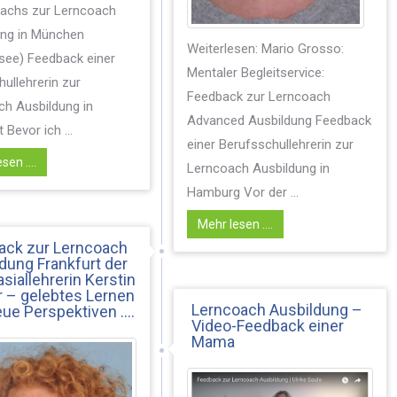
oachs zur Lerncoach
ung in München
Weiterlesen: Mario Grosso:
ee) Feedback einer
Mentaler Begleitservice:
ullehrerin zur
Feedback zur Lerncoach
h Ausbildung in
Advanced Ausbildung Feedback
 Bevor ich ...
einer Berufsschullehrerin zur
sen ....
Lerncoach Ausbildung in
Hamburg Vor der ...
Mehr lesen ....
ack zur Lerncoach
dung Frankfurt der
iallehrerin Kerstin
 – gelebtes Lernen
Lerncoach Ausbildung –
ue Perspektiven ….
Video-Feedback einer
Mama