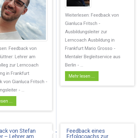
Weiterlesen: Feedback von
Gianluca Fritsch -
Ausbildungsleiter zur
Lerncoach Ausbildung in
Frankfurt Mario Grosso -
sen: Feedback von
Mentaler Begleitservice aus
üttner: Lehrer am
Berlin - ...
lleg zur Lerncoach
ng in Frankfurt
Mehr lesen ....
 von Gianluca Fritsch -
gsleiter - ...
sen ....
ack von Stefan
Feedback eines
r – Lehrer am
Erfolgcoachs zur