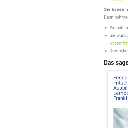
Sie haben 
Dann nehmen 
Sie habe
Sie wüns
kostenfre
Kontaktie
Das sage
Feedb
Fritsc
Ausbil
Lernco
Frankf