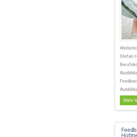
Weiterle
Stefan H
Berufsko
Ausbildu
Feedback
Ausbildun
Mehr le
Feedb
Hüttne