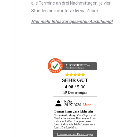
alle Termine an drei Nachmittagen, je vier
Stunden online interaktiv via Zoom.
Hier mehr Infos zur gesamten Ausbildung!
AUSGEZEICHNET
.org
Kundenbewertungen
SEHR GUT
4.98
/ 5.00
59 Bewertungen
ReSa
28.07.2024
Mehr
Lernen kann ganz leicht sein
Tolle Ausbildung. Viele Tipps und
Tricks die meinen Kindern und mir
sehr viel helfen. Ein ganz neues
Verständnis wie leicht Lernen sein
kann. Dankeschön.
Hinweis zu den Bewertungen