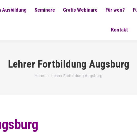
 Ausbildung
Seminare
Gratis Webinare
Für wen?
F
Kontakt
Lehrer Fortbildung Augsburg
You are here:
Home
Lehrer Fortbildung Augsburg
ugsburg