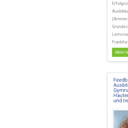
Erfolgc
Ausbild
(Ammers
Grundsch
Lerncoac
Frankfurt
Mehr le
Feedb
Ausbil
Gymnas
Hauter
und ne