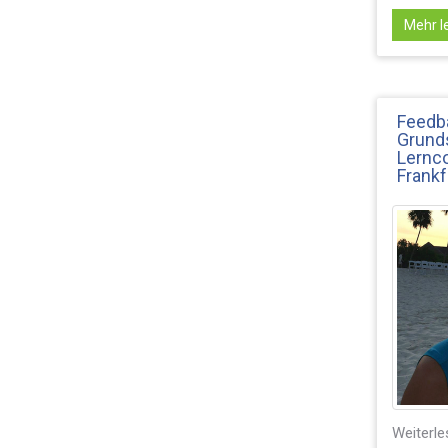
Mehr le
Feedb
Grunds
Lernco
Frankf
Weiterle