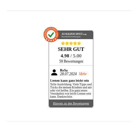
AUSGEZEICHNET
.org
Kundenbewertungen
SEHR GUT
4.98
/ 5.00
59 Bewertungen
ReSa
28.07.2024
Mehr
Lernen kann ganz leicht sein
Tolle Ausbildung. Viele Tipps und
Tricks die meinen Kindern und mir
sehr viel helfen. Ein ganz neues
Verständnis wie leicht Lernen sein
kann. Dankeschön.
Hinweis zu den Bewertungen