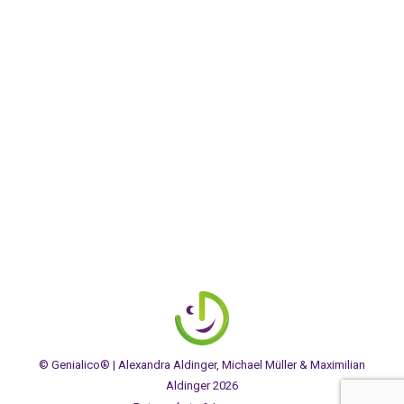
Um die Verbundenheit mit diesen Menschen zu
unterstreichen, suchte er den Blickkontakt zu den
Kindern der jeweiligen Eltern. Diese fühlten sich in
ihrem Sein bestätigt.
Irgendwann spürte ich, dass sich sein Blick auf mich
richtete, dabei wurde mir siedend heiß und kalt
zugleich.
© Genialico® | Alexandra Aldinger, Michael Müller & Maximilian
Aldinger 2026