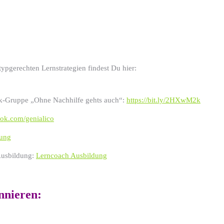
ypgerechten Lernstrategien findest Du hier:
ok-Gruppe „Ohne Nachhilfe gehts auch“:
https://bit.ly/2HXwM2k
ook.com/genialico
dung
 Ausbildung:
Lerncoach Ausbildung
nnieren: