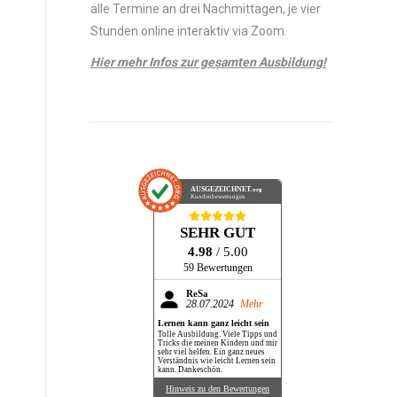
alle Termine an drei Nachmittagen, je vier
Stunden online interaktiv via Zoom.
Hier mehr Infos zur gesamten Ausbildung!
AUSGEZEICHNET
.org
Kundenbewertungen
SEHR GUT
4.98
/ 5.00
59 Bewertungen
ReSa
28.07.2024
Mehr
Lernen kann ganz leicht sein
Tolle Ausbildung. Viele Tipps und
Tricks die meinen Kindern und mir
sehr viel helfen. Ein ganz neues
Verständnis wie leicht Lernen sein
kann. Dankeschön.
Hinweis zu den Bewertungen