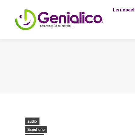
Lerncoach
audio
Erziehung