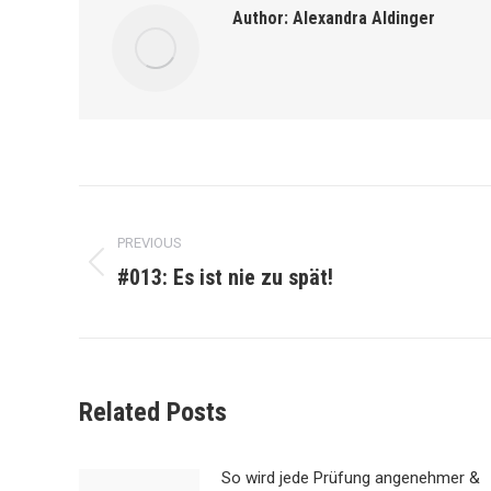
Author:
Alexandra Aldinger
Post
PREVIOUS
navigation
#013: Es ist nie zu spät!
Previous
post:
Related Posts
So wird jede Prüfung angenehmer &