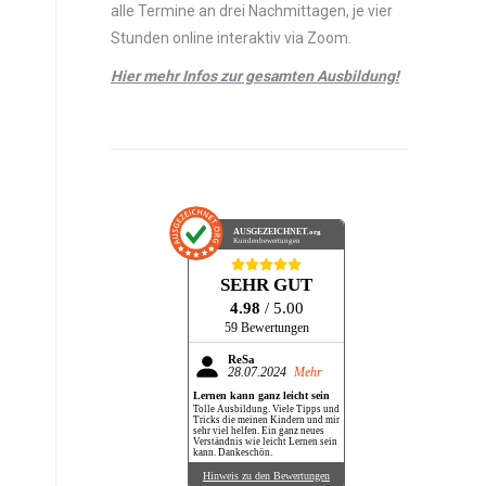
alle Termine an drei Nachmittagen, je vier
Stunden online interaktiv via Zoom.
Hier mehr Infos zur gesamten Ausbildung!
AUSGEZEICHNET
.org
Kundenbewertungen
SEHR GUT
4.98
/ 5.00
59 Bewertungen
ReSa
28.07.2024
Mehr
Lernen kann ganz leicht sein
Tolle Ausbildung. Viele Tipps und
Tricks die meinen Kindern und mir
sehr viel helfen. Ein ganz neues
Verständnis wie leicht Lernen sein
kann. Dankeschön.
Hinweis zu den Bewertungen