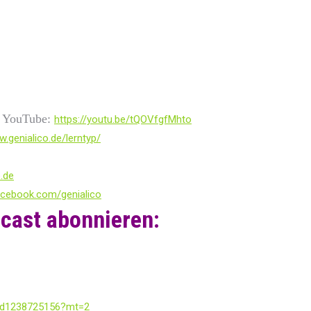
YouTube:
f
https://youtu.be/tQOVfgfMhto
w.genialico.de/lerntyp/
o.de
acebook.com/genialico
cast abonnieren:
/id1238725156?mt=2