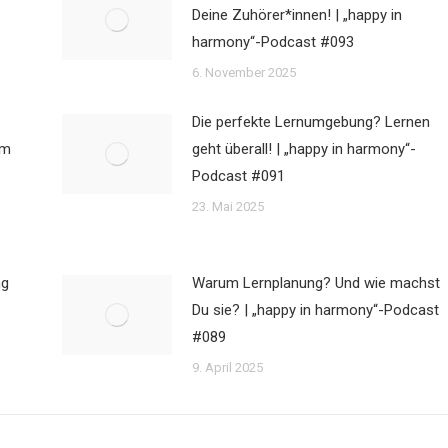
Deine Zuhörer*innen! | „happy in
harmony“-Podcast #093
6. November 2025
Die perfekte Lernumgebung? Lernen
im
geht überall! | „happy in harmony“-
Podcast #091
23. Mai 2025
ng
Warum Lernplanung? Und wie machst
Du sie? | „happy in harmony“-Podcast
#089
9. April 2025