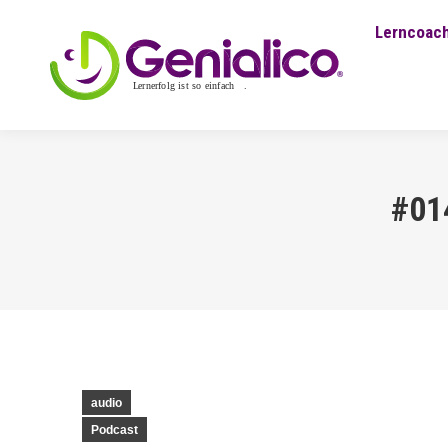
Lerncoach
#014
audio
Podcast