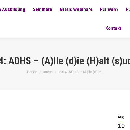
 Ausbildung
Seminare
Gratis Webinare
Für wen?
F
Kontakt
: ADHS – (A)lle (d)ie (H)alt (s)
You are here:
Home
audio
#014: ADHS – (A)lle (d)ie…
Aug.
10