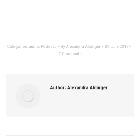
Categories:
audio
,
Podcast
By
Alexandra Aldinger
29. Juni 2017
2 Comments
Author:
Alexandra Aldinger