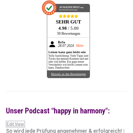
AUSGEZEICHNET
.org
Kundenbewertungen
SEHR GUT
4.98
/ 5.00
59 Bewertungen
ReSa
28.07.2024
Mehr
Lernen kann ganz leicht sein
Tolle Ausbildung. Viele Tipps und
Tricks die meinen Kindern und mir
sehr viel helfen. Ein ganz neues
Verständnis wie leicht Lernen sein
kann. Dankeschön.
Hinweis zu den Bewertungen
Unser Podcast "happy in harmony":
Edit View
So wird jede Prüfung angenehmer & erfolgreich! |