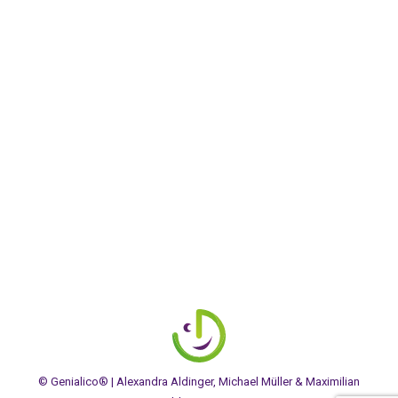
#091
Allgemein
,
audio
,
Eltern
,
Erziehung
,
Lerncoaching
,
Lernen
lernen
,
Podcast
,
Schule
,
Tipps
By
Maxi Aldinger
23. Mai 2025
Die perfekte Lernumgebung? Lernen geht überall! |
„happy in harmony“-Podcast #091 Der perfekte Ort
mit den idealen Gegebenheiten zum Lernen – gibt es
das? Viele Kinder, Jugendlichen und Erwachsenen…
© Genialico® | Alexandra Aldinger, Michael Müller & Maximilian