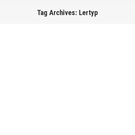
Tag Archives:
Lertyp
You are here:
Die perfekte Lernumgebung? Lernen geht
überall! | „happy in harmony“-Podcast