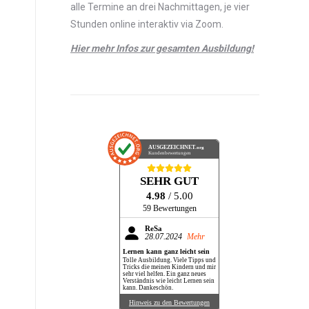
alle Termine an drei Nachmittagen, je vier
Stunden online interaktiv via Zoom.
Hier mehr Infos zur gesamten Ausbildung!
AUSGEZEICHNET
.org
Kundenbewertungen
SEHR GUT
4.98
/ 5.00
59 Bewertungen
ReSa
28.07.2024
Mehr
Lernen kann ganz leicht sein
Tolle Ausbildung. Viele Tipps und
Tricks die meinen Kindern und mir
sehr viel helfen. Ein ganz neues
Verständnis wie leicht Lernen sein
kann. Dankeschön.
Hinweis zu den Bewertungen