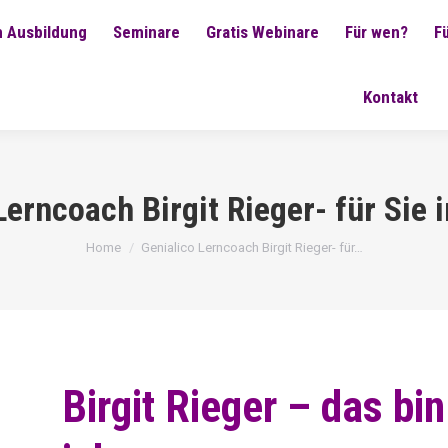
 Ausbildung
Seminare
Gratis Webinare
Für wen?
F
Kontakt
Lerncoach Birgit Rieger- für Sie
You are here:
Home
Genialico Lerncoach Birgit Rieger- für…
Birgit Rieger – das bin