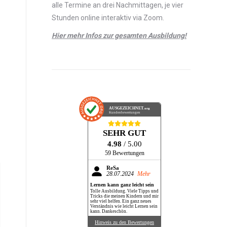
alle Termine an drei Nachmittagen, je vier
Stunden online interaktiv via Zoom.
Hier mehr Infos zur gesamten Ausbildung!
AUSGEZEICHNET
.org
Kundenbewertungen
SEHR GUT
4.98
/ 5.00
59 Bewertungen
ReSa
28.07.2024
Mehr
Lernen kann ganz leicht sein
Tolle Ausbildung. Viele Tipps und
Tricks die meinen Kindern und mir
sehr viel helfen. Ein ganz neues
Verständnis wie leicht Lernen sein
kann. Dankeschön.
Hinweis zu den Bewertungen