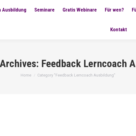
 Ausbildung
Seminare
Gratis Webinare
Für wen?
F
Kontakt
 Archives:
Feedback Lerncoach A
You are here:
Home
Category "Feedback Lerncoach Ausbildung"