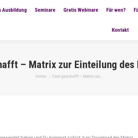
 Ausbildung
Seminare
Gratis Webinare
Für wen?
F
Kontakt
afft – Matrix zur Einteilung des
You are here:
Home
Fast geschafft – Matrix zur…
ade zugesendet haben und Du kommst sofort zum Download der Matrix