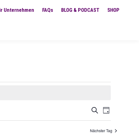
ür Unternehmen
FAQs
BLOG & PODCAST
SHOP
Veranstaltu
Veranstalt
Suche
Tag
Ansichten-
Such-
Navigation
Nächster Tag