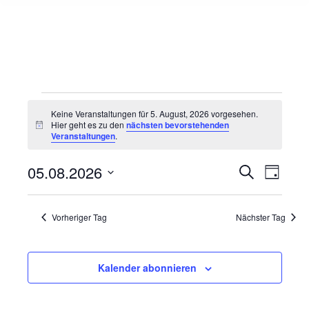
Veranstaltungen
Keine Veranstaltungen für 5. August, 2026 vorgesehen.
Hier geht es zu den
nächsten bevorstehenden
Hinweis
Veranstaltungen
.
für
05.08.2026
Veranst
Veran
Suche
Tag
5.
Datum
Ansic
Such-
wählen.
August,
Navig
Vorheriger Tag
Nächster Tag
und
2026
Ansicht
Kalender abonnieren