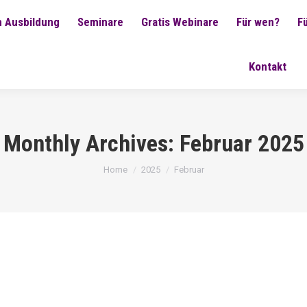
 Ausbildung
Seminare
Gratis Webinare
Für wen?
F
Kontakt
Monthly Archives:
Februar 2025
You are here:
Home
2025
Februar