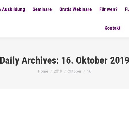
 Ausbildung
Seminare
Gratis Webinare
Für wen?
F
Kontakt
Daily Archives:
16. Oktober 201
You are here:
Home
2019
Oktober
16