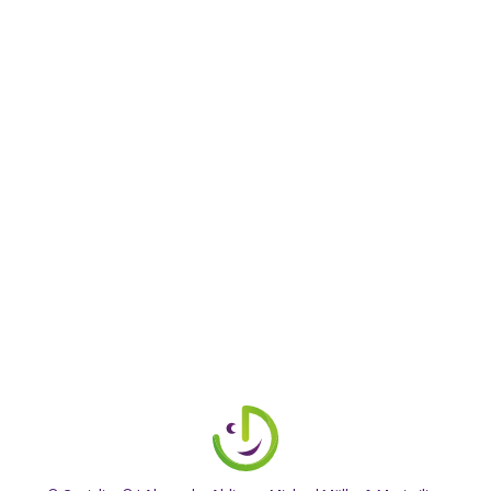
#030: Bunte Farben für die grauen Zellen
audio
,
Eltern
,
Kind
,
Lehrer
,
Lerncoach Ausbildung
,
Lerncoaching
,
Lernen lernen
,
Lernstrategie
,
Podcast
By
Alexandra
5. Januar 2018
Leave a comment
#030: Bunte Farben für die grauen Zellen Die
Geschichte von Vivaldi ganz leicht gemerkt – Die
Visualisierungstechnik Unter Visualisierung versteht
man im Allgemeinen abstrakte Daten in eine visuell
erfassbare From…