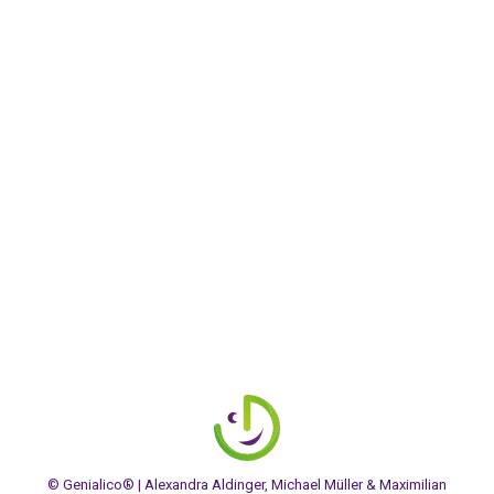
Feedback
,
Feedback Lerncoach Ausbildung
,
Lerncoach
Ausbildung
,
Lerncoaching
By
Alexandra
5. Oktober 2017
Leave a comment
Weiterlesen: Feedback von Gianluca Fritsch:
Ausbildungsleiter zur Lerncoach Ausbildung in
Frankfurt Feedback eines Erfolgcoachs zur Lerncoach
Ausbildung in München (Ammersee) Zwei
wunderbare Menschen mit einem wunderbaren Ziel!
Lernen ist…
© Genialico® | Alexandra Aldinger, Michael Müller & Maximilian