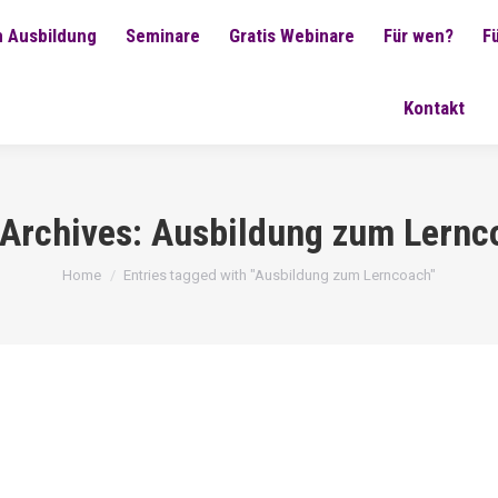
 Ausbildung
Seminare
Gratis Webinare
Für wen?
F
Kontakt
 Archives:
Ausbildung zum Lernc
You are here:
Home
Entries tagged with "Ausbildung zum Lerncoach"