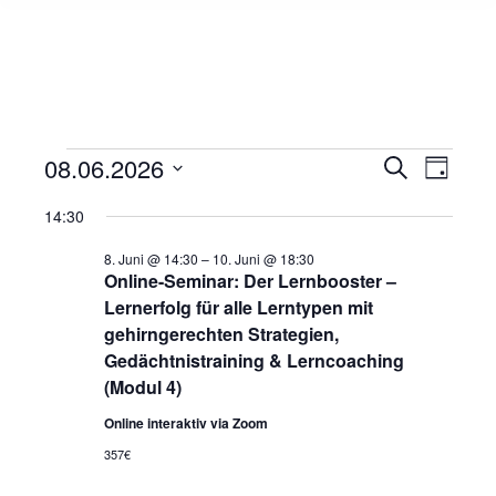
08.06.2026
Veranst
Veran
Suche
Veranstaltungen
Tag
Datum
Ansic
Such-
14:30
für
wählen.
Navig
8. Juni @ 14:30
–
10. Juni @ 18:30
und
Online-Seminar: Der Lernbooster –
8.
Lernerfolg für alle Lerntypen mit
Ansicht
gehirngerechten Strategien,
Juni,
Gedächtnistraining & Lerncoaching
(Modul 4)
2026
Online interaktiv via Zoom
357€