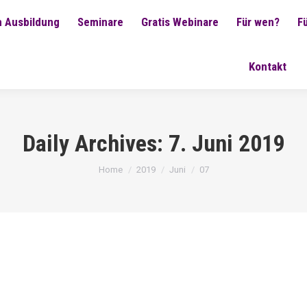
 Ausbildung
Seminare
Gratis Webinare
Für wen?
F
Kontakt
Daily Archives:
7. Juni 2019
You are here:
Home
2019
Juni
07