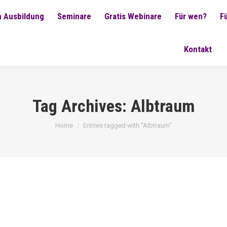
 Ausbildung
Seminare
Gratis Webinare
Für wen?
F
Kontakt
Tag Archives:
Albtraum
You are here:
Home
Entries tagged with "Albtraum"