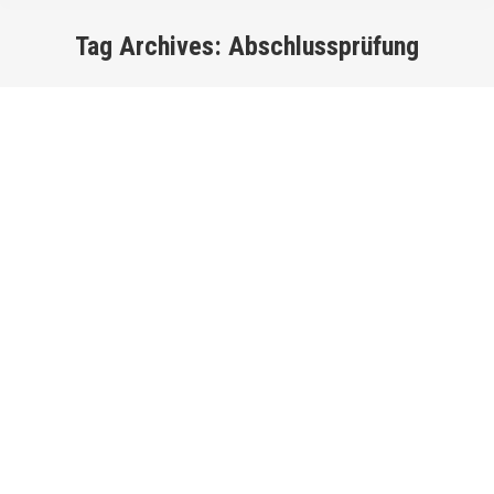
Tag Archives:
Abschlussprüfung
You are here:
AZUBI Seminar und Ausbilder-Training
Allgemein
By
Alexandra
31. Mai 2013
Leave a comment
AZUBI Seminar und Ausbilder-Training – DB und BKK