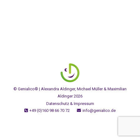
Bahn bewerten uns mit SEHR GUT Im April 2013
durften wir mit 20 Auszubildende und drei
Ausbildungsleiter der Deutschen…
© Genialico® | Alexandra Aldinger, Michael Müller & Maximilian
Aldinger 2026
Datenschutz & Impressum
+49 (0)160 98 66 70 72
info@genialico.de