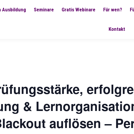
 Ausbildung
Seminare
Gratis Webinare
Für wen?
F
Kontakt
üfungsstärke, erfolgr
ung & Lernorganisatio
lackout auflösen – Pe