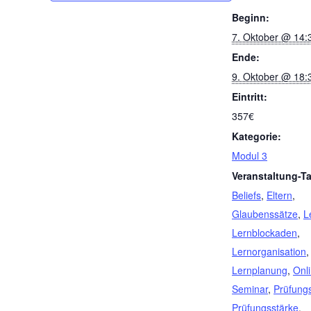
Beginn:
7. Oktober @ 14:
Ende:
9. Oktober @ 18:
Eintritt:
357€
Kategorie:
Modul 3
Veranstaltung-T
Beliefs
,
Eltern
,
Glaubenssätze
,
L
Lernblockaden
,
Lernorganisation
,
Lernplanung
,
Onl
Seminar
,
Prüfung
Prüfungsstärke
,