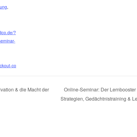
tung
,
lico.de/?
seminar-
ckout-co
ation & die Macht der
Online-Seminar: Der Lernbooster –
Strategien, Gedächtnistraining & 