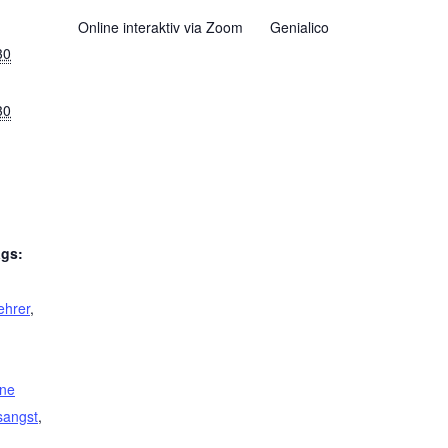
Online interaktiv via Zoom
Genialico
30
30
ags:
ehrer
,
ine
sangst
,